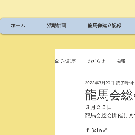
ホーム
活動計画
龍馬像建立記録
全ての記事
お知らせ
会報
2023年3月20日
読了時間:
龍馬会総
３月２５日
龍馬会総会開催しま