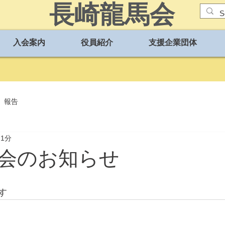
長崎龍馬会
入会案内
役員紹介
支援企業団体
報告
 1分
会のお知らせ
す