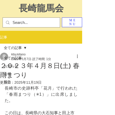
長崎龍馬会
ME
NU
記事
全ての記事
ktsy.kitano
全ての記事
2023年5月7日
読了時間: 1分
２０２３年４月８日(土) 春
お知らせ
雨まつり
会報
報告
更新日：
2025年11月19日
長崎市の史跡料亭「花月」で行われた
「春雨まつり（✳︎1）」に出席しまし
た。
この日は、長崎県の大石知事と田上市