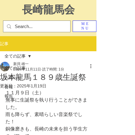
長崎龍馬会
ME
NU
記事
全ての記事
新貝 雄一
全ての記事
2024年11月11日
読了時間: 1分
坂本龍馬１８９歳生誕祭
お知らせ
更新日：
2025年1月19日
会報
１１月９日（土）
報告
無事に生誕祭を執り行うことができま
した。
雨も降らず、素晴らしい音楽祭でし
た！
銅像磨きも、長崎の未来を担う学生方