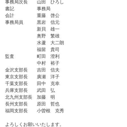
事務局次長　　山田　ひろし
書記　　　　　事務局
会計　　　　　重藤　啓公
事務局員　　　黒岩　信元
　　　　　　　新貝　雄一
　　　　　　　奥野　繁雄
　　　　　　　水蘆　大二朗
　　　　　　　福留　貴司
​監査　　　　　町田　澄利
　　　　　　　中村　裕子
金沢支部長　　吉田　信夫
東京支部長　　廣瀬　洋子
千葉支部長　　田中　克幸
兵庫支部長　　武田　弘
北九州支部長　加藤　明
長州支部長　　原田　哲也
福岡支部長　　小曽根　克秀
よろしくお願いいたします。