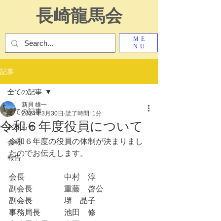
長崎龍馬会
ME
NU
記事
全ての記事
新貝 雄一
全ての記事
2024年3月30日
読了時間: 1分
令和６年度役員について
お知らせ
令和６年度の役員の体制が決まりまし
会報
たのでお伝えします。
報告
会長　　　　　中村　淳
副会長　　　　重藤　啓公
副会長　　　　堺　晶子
事務局長　　　池田　修